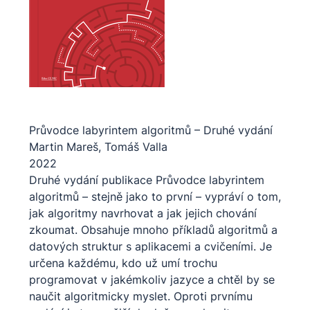
Průvodce labyrintem algoritmů –⁠⁠⁠⁠⁠⁠⁠⁠⁠⁠⁠⁠⁠⁠⁠ Druhé vydání
Martin Mareš,
Tomáš Valla
2022
Druhé vydání publikace Průvodce labyrintem
algoritmů – stejně jako to první – vypráví o tom,
jak algoritmy navrhovat a jak jejich chování
zkoumat. Obsahuje mnoho příkladů algoritmů a
datových struktur s aplikacemi a cvičeními. Je
určena každému, kdo už umí trochu
programovat v jakémkoliv jazyce a chtěl by se
naučit algoritmicky myslet. Oproti prvnímu