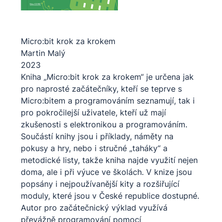
Micro:bit krok za krokem
Martin Malý
2023
Kniha „Micro:bit krok za krokem“ je určena jak
pro naprosté začátečníky, kteří se teprve s
Micro:bitem a programováním seznamují, tak i
pro pokročilejší uživatele, kteří už mají
zkušenosti s elektronikou a programováním.
Součástí knihy jsou i příklady, náměty na
pokusy a hry, nebo i stručné „taháky“ a
metodické listy, takže kniha najde využití nejen
doma, ale i při výuce ve školách. V knize jsou
popsány i nejpoužívanější kity a rozšiřující
moduly, které jsou v České republice dostupné.
Autor pro začátečnický výklad využívá
převážně programování pomocí