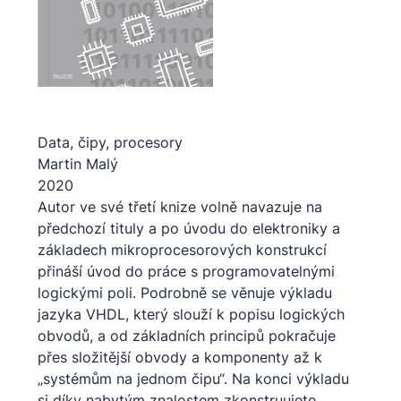
Data, čipy, procesory
Martin Malý
2020
Autor ve své třetí knize volně navazuje na
předchozí tituly a po úvodu do elektroniky a
základech mikroprocesorových konstrukcí
přináší úvod do práce s programovatelnými
logickými poli. Podrobně se věnuje výkladu
jazyka VHDL, který slouží k popisu logických
obvodů, a od základních principů pokračuje
přes složitější obvody a komponenty až k
„systémům na jednom čipu“. Na konci výkladu
si díky nabytým znalostem zkonstruujete