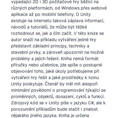
vypadající 2D i 3D počítačové hry běžící na
různých platformách, od Windows přes webové
aplikace až po mobilní telefony. O Unity
existuje na internetu taková záplava informací,
návodů a tutoriálů, že může být těžké
rozhodnout se, jak a čím začít. V této knize se
autor snaží na příkladu vytváření jedné hry
představit základní principy, techniky a
stavební prvky, a zároveň upozornit na možné
problémy a jejich řešení. Kniha nemá formát
příručky nebo učebnice, jde spíše o postupné
objevování toho, jaké úkoly potřebujeme při
vytváření hry řešit a jaké prostředky k tomu
Unity poskytuje. Čtenář by měl mít alespoň
minimální povědomí o programování týkající se
proměnných, objektů, dosazení, cyklů a funkcí.
Zdrojový kód se v Unity píše v jazyku C#, ale k
porozumění příkladům bude stačit i znalost
nějakého jiného jazyka. Kniha je určena