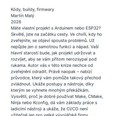
Kódy, buildy, firmwary
Martin Malý
2026
Máte vlastní projekt s Arduinem nebo ESP32?
Skvělé, jste na začátku cesty. Ve chvíli, kdy ho
zveřejníte, se objeví spousta problémů. Už
nepůjde jen o samotnou funkci a nápad. Vaší
hlavní starostí bude, jak projekt udržovat a
rozvíjet, aby se vám přitom nerozsypal pod
rukama. Autor vás v této knize nechce od
zveřejnění odradit. Právě naopak – nabízí
průvodce, který vám pomůže takový přechod
zvládnout. Ukáže postupy a nástroje, díky
kterým se vyhnete mnohým překážkám.
Vysvětlí, proč je dobré používat Make, CMake,
Ninja nebo Kconfig, dá vám základy práce s
ladicími nástroji a ukáže, že CI/CD není
užitečné jen pro velké vývojářské firmy.