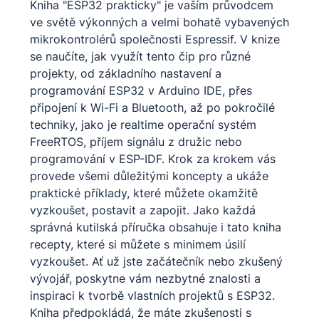
Kniha "ESP32 prakticky" je vaším průvodcem
ve světě výkonných a velmi bohatě vybavených
mikrokontrolérů společnosti Espressif. V knize
se naučíte, jak využít tento čip pro různé
projekty, od základního nastavení a
programování ESP32 v Arduino IDE, přes
připojení k Wi-Fi a Bluetooth, až po pokročilé
techniky, jako je realtime operační systém
FreeRTOS, příjem signálu z družic nebo
programování v ESP-IDF. Krok za krokem vás
provede všemi důležitými koncepty a ukáže
praktické příklady, které můžete okamžitě
vyzkoušet, postavit a zapojit. Jako každá
správná kutilská příručka obsahuje i tato kniha
recepty, které si můžete s minimem úsilí
vyzkoušet. Ať už jste začátečník nebo zkušený
vývojář, poskytne vám nezbytné znalosti a
inspiraci k tvorbě vlastních projektů s ESP32.
Kniha předpokládá, že máte zkušenosti s